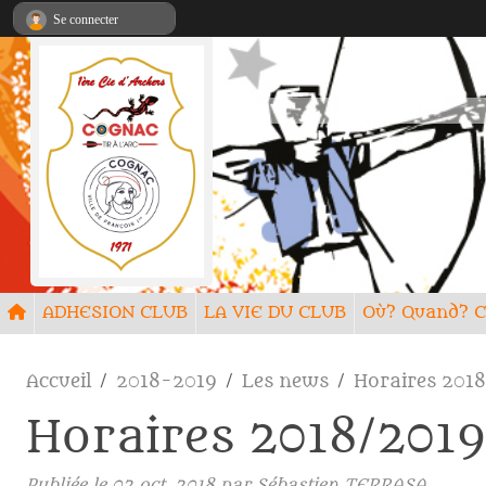
Panneau de gestion des cookies
Se connecter
ADHESION CLUB
LA VIE DU CLUB
Où? Quand
Accueil
2018-2019
Les news
Horaires 201
Horaires 2018/2019
Publiée le
02 oct. 2018
par
Sébastien TERRASA