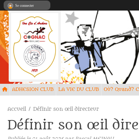
Panneau de gestion des cookies
Se connecter
ADHESION CLUB
LA VIE DU CLUB
Où? Quand
Accueil
Définir son œil directeur
Définir son œil dir
Publiée le
01 août 2025
par
Pascal MEINAU