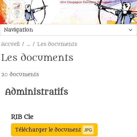
Panneau de gestion des cookies
1ère Compagnie d'Archers de Cognac
Accueil
Les documents
Les documents
20 documents
Administratifs
RIB Cie
Télécharger le document
JPG