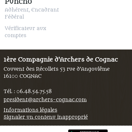
Puncho
Adhérent, Encadrant
Fédéral
Vérificateur aux
comptes
1ère Compagnie d'Archers de Cognac
Couvent des Récollets 53 rue d'Angoulême
16100
COGNAC
Tél. :
06.48.54.75.58
president@archers-cognac.com
Informations légales
Signaler un contenu inapproprié