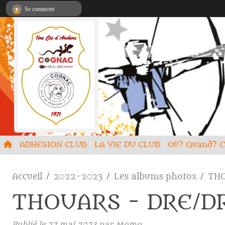
Panneau de gestion des cookies
Se connecter
ADHESION CLUB
LA VIE DU CLUB
Où? Quand
Accueil
2022-2023
Les albums photos
THO
THOUARS - DRE/DR
Publié le
27 mai 2023
par
Momo