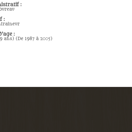
stratif :
bureau
f :
ntraineur
'age :
39 ans) (De 1987 à 2005)