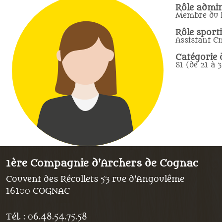
Rôle admini
Membre du 
Rôle sporti
Assistant E
Catégorie d
S1 (de 21 à 
1ère Compagnie d'Archers de Cognac
Couvent des Récollets 53 rue d'Angoulême
16100
COGNAC
Tél. :
06.48.54.75.58