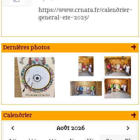
https://www.crnata.fr/calendrier-
general-ete-2025/
+
Dernières photos
+
Calendrier
Août 2026