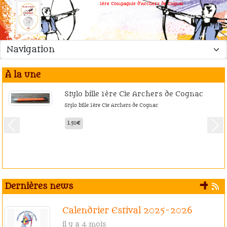
Panneau de gestion des cookies
1ère Compagnie d'Archers de Cognac
À la une
Stylo bille 1ère Cie Archers de Cognac
Stylo bille 1ère Cie Archers de Cognac
1.50€
Previous
Nex
+ 
Dernières news
Calendrier Estival 2025-2026
il y a 4 mois